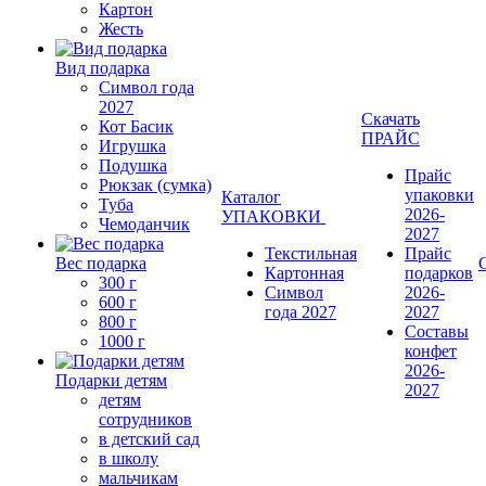
Картон
Жесть
Вид подарка
Символ года
2027
Скачать
Кот Басик
ПРАЙС
Игрушка
Подушка
Прайс
Рюкзак (сумка)
упаковки
Каталог
Туба
2026-
УПАКОВКИ
Чемоданчик
2027
Текстильная
Прайс
Вес подарка
Картонная
подарков
300 г
Символ
2026-
600 г
года 2027
2027
800 г
Составы
1000 г
конфет
2026-
Подарки детям
2027
детям
сотрудников
в детский сад
в школу
мальчикам